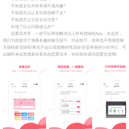
不知道女生对你有感不感兴趣?
不知道怎么让女生跟你聊下去?
不知道怎么引起女生注意?
出现了以上问题这么办?
恋爱话术库，一款可以帮你解决以上所有烦恼的App，在这里，
我们为您提供了海量有趣的聊天技巧，约会技巧，你再也不用感觉聊
天很枯燥无味啦!再也不会出现尬聊的情况啦!还是单身的小伙伴们，可
以随时来这里搜索你喜欢的恋爱话术，轻松助你成功恋爱交友哦!