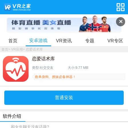
✕
安卓游戏
首页
VR资讯
专题
VR专区
首页
>
VR应用
>
恋爱话术库
恋爱话术库
类型:社交交友
大小:9.77 MB
救单身狗、撩妹必备神器！
普通安装
软件介绍
和女生聊天没有话题?