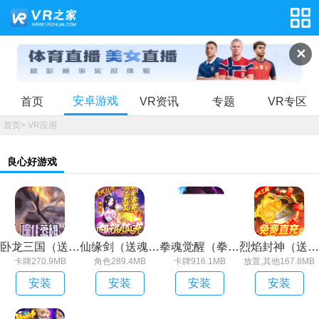
✕
安卓游戏
首页
VR资讯
专题
VR专区
首页
>
VR应用
良心好游戏
卧龙三国（送魔化张飞）
仙缘剑（送魂环无限刷充）
拳魂觉醒（拳皇正版授权）
烈焰封神（送黑龙刷充）
卡牌270.9MB
角色289.4MB
卡牌916.1MB
放置,其他167.8MB
安装
安装
安装
安装