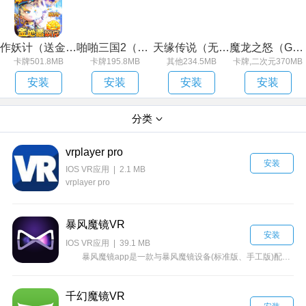
作妖计（送金地藏刷充）
啪啪三国2（解码免支付）
天缘传说（无限狂刷版）
魔龙之怒（GM海克斯科技）
卡牌501.8MB
卡牌195.8MB
其他234.5MB
卡牌,二次元370MB
安装
安装
安装
安装
分类
vrplayer pro
安装
IOS VR应用 | 2.1 MB
vrplayer pro
暴风魔镜VR
安装
IOS VR应用 | 39.1 MB
暴风魔镜app是一款与暴风魔镜设备(标准版、手工版)配套使用的官方VR应用，暴风魔镜app提供全沉浸模式的本地、在线视频播放、沉浸式游戏等功能。暴风魔镜app融合了暴风强劲的播放能力与海量视频资源，为您带来超IMAX感受的影院体验。
千幻魔镜VR