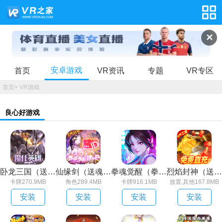
✕
安卓游戏
首页
VR资讯
专题
VR专区
首页
>
VR游戏
良心好游戏
卧龙三国（送魔化张飞）
仙缘剑（送魂环无限刷充）
拳魂觉醒（拳皇正版授权）
烈焰封神（送黑龙刷充）
卡牌270.9MB
角色289.4MB
卡牌916.1MB
放置,其他167.8MB
安装
安装
安装
安装