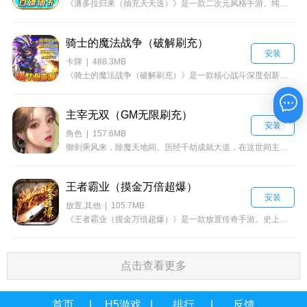
《潘多拉归来（抽充天天送）》是一款二次元风格手游。纯正日漫100%还原，BT游戏品质天花板，汇集所有经典元素于一身，并全面升级、打造全新萝莉、卡通、机械、科技风、五种元素个性主角、特效拉满、多重培养、快来与可爱女神一起踏上英雄之路，尽享悠闲时刻~满足你的各种幻想
骑士的魔法战争（破解刷充）
安装
卡牌 | 488.3MB
《骑士的魔法战争（破解刷充）》是一款核心战斗深度创新的SRPG战棋游戏。游戏背景以魔幻故事为题材背景，生动演绎了人类、龙族、虫族、精灵族、异鬼、兽族、蛮族、十字军团等种族为了争夺创世符石的史诗故事。出发，从拜亚尼斯的财富港到象征最高权利的血十字堡！同战棋游戏爱好者一同踏上魔幻旅程，带领你的小队深入古老的沙漠和遗迹，与邪恶势力一决高下，拿下创世符石。
主宰无双（GM无限刷充）
在线咨询
安装
角色 | 157.6MB
御剑乘风来，除魔天地间。历经千劫成就大道，在这世间主宰一方天地，是为无双上神。化身神炎、御灵，手持神器，脚踏麒麟，身披彩翼，在庞大的世界观内尽情探索，享受冒险，你就是这世间的无双强者。全新高返福利版本《主宰无双》强势来袭，每日活跃送GM经验，多款神器任君挑选，海量福利等你来拿！在这场永无止境的仙魔决战中，所有修仙者都不能独善其身，刚刚踏入主宰无双的你，准备好了吗？
王者霸业（摸金万倍超爆）
安装
放置,其他 | 105.7MB
《王者霸业（摸金万倍超爆）》是一款放置传奇手游。史上最好玩传奇，超长时间精心准备，最强福利，最详细攻略，最细致地图走法，最丰富玩法，让您玩到最爽传奇！在这里，你不仅能体验到非一般的感觉，也能找到陪你一起闯天下的兄弟！一起来战吧！
点击查看更多
首页
H5游戏
排行
反馈