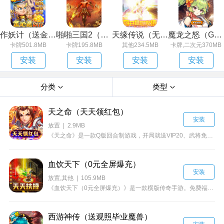
作妖计（送金地藏刷充）
啪啪三国2（解码免支付）
天缘传说（无限狂刷版）
魔龙之怒（GM海克斯科技）
卡牌501.8MB
卡牌195.8MB
其他234.5MB
卡牌,二次元370MB
安装
安装
安装
安装
分类
类型
天之命（天天领红包）
安装
放置 | 2.9MB
《天之命》是一款Q版回合制游戏，开局就送VIP20、武将免费送！精美2D Q版人物设计，搭配传统三国故事剧情，实力打造精品回合制经典！酷炫坐骑共同潇洒游戏，独有万千道具自由回收，多样经典回合玩法无穷乐趣！
血饮天下（0元全屏爆充）
安装
放置,其他 | 105.9MB
《血饮天下（0元全屏爆充）》是一款横版传奇手游。免费福利：自动回收，上线切割免费赞助：天天扶持，签到领顶赞货币装备：打充值，打货币，任意大陆爆终极魂环系统: 全屏嘲讽，全屏切割
西游神传（送观照毕业魔兽）