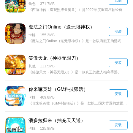
安装
角色 | 371.7MB
《西游神传（送观照毕业魔兽）》是2022年度重磅压轴经典回合制手游。首日送仙兽满星突破材料，次日送神兽满星突破材料，三日送满星魔兽，七日送新版本特色福利观照秘籍一本！创角即送宠物开格子道具，轻轻松松开出12格宠物技能，省去繁琐打书过程！黑科技离线挂机系统，关游戏照样轻松完成任务，解放你的双手节省你的电量！研发五年诚意之作，全新版本火爆上线，无需花钱定制游戏脚本，独家内置辅助减负挂机系统，上班也可轻松挂机让你无时无刻感受师门抓鬼的经典梦幻回合魅力！
魔法之门Online（送无限神权）
安装
卡牌 | 155.3MB
《魔法之门Online（送无限神权）》是一款以海贼王为游戏背景的卡牌游戏。玩家出生在海盗肆行的海域上，为了守护海域安全，与各路海盗展开激战，组建属于自己的小队，带着伙伴砥砺前行，游戏玩法新奇，上线送至尊V、千万钻石、千万贝利，登录就送千元真充卡与新手代币礼包，至尊代币可免费兑换无限资源、GM商城、专属定购等活动充值激活卡，0氪也能玩到爽。还等什么，快来开启海上之旅，创建属于自己的海盗小队。
笑傲天龙（神器无限刀）
安装
其他 | 111.5MB
《笑傲天龙（神器无限刀）》是一款真正的散人福利手游。上线即送价值1888元的霸气至尊会员以及888米红包，赞助也能免费获取，还有超多福利赠送活动送不停，游戏画质精良，复刻经典，神器现世。更有炫酷打怪爆装特效，魂环属性外观，以及超多大陆，打不完的怪物，超变攻速，刀刀切割，刀刀暴击，满屏光柱，让你享受极致的快感，装备好打，货币好爆，活动多福利多，有时间就是爷，快来加入我们一起砍传奇吧~
你来嘛英雄（GM科技狠活）
安装
卡牌 | 469.8MB
《你来嘛英雄（GM科技狠活）》是一款以三国为背景的放置养成游戏。上线超多福利，bao爽特权上线即领，想玩策略的玩家可以玩，想追求纯数值的玩家也可以玩，玩家的养成思路、策略打法决定了三国战场精彩程度！
潘多拉归来（抽充天天送）
安装
卡牌 | 125.8MB