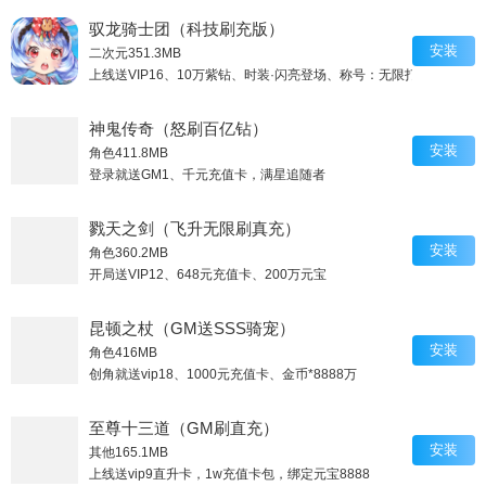
驭龙骑士团（科技刷充版）
安装
二次元
351.3MB
上线送VIP16、10万紫钻、时装·闪亮登场、称号：无限打金
神鬼传奇（怒刷百亿钻）
安装
角色
411.8MB
登录就送GM1、千元充值卡，满星追随者
戮天之剑（飞升无限刷真充）
安装
角色
360.2MB
开局送VIP12、648元充值卡、200万元宝
昆顿之杖（GM送SSS骑宠）
安装
角色
416MB
创角就送vip18、1000元充值卡、金币*8888万
至尊十三道（GM刷直充）
安装
其他
165.1MB
上线送vip9直升卡，1w充值卡包，绑定元宝8888