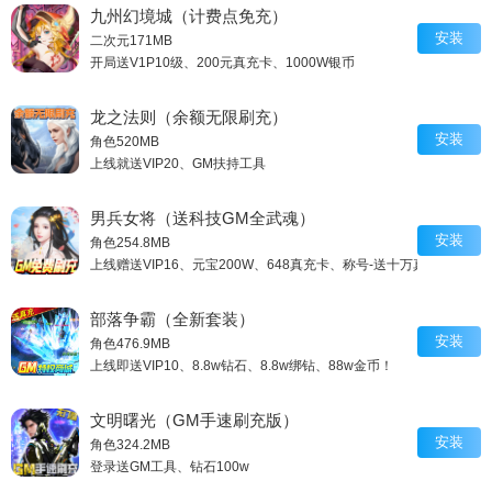
九州幻境城（计费点免充）
安装
二次元
171MB
开局送V1P10级、200元真充卡、1000W银币
龙之法则（余额无限刷充）
安装
角色
520MB
上线就送VIP20、GM扶持工具
男兵女将（送科技GM全武魂）
安装
角色
254.8MB
上线赠送VIP16、元宝200W、648真充卡、称号-送十万真充
部落争霸（全新套装）
安装
角色
476.9MB
上线即送VIP10、8.8w钻石、8.8w绑钻、88w金币！
文明曙光（GM手速刷充版）
安装
角色
324.2MB
登录送GM工具、钻石100w