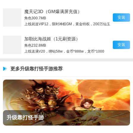
魔天记3D（GM爆满屏充值）
安装
角色
300.7MB
上线就送VIP12，限时神权GM，黄金特权，200万仙玉
加勒比海战姬（1元刷资源）
安装
角色
232.8MB
上线送满V20，绑钻58w，金币*888w，龙币*1000
更多升级靠打怪手游推荐
升级靠打怪手游