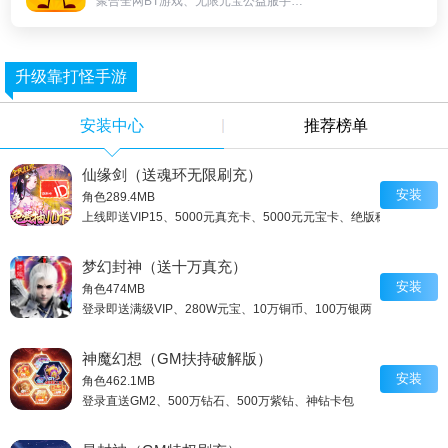
聚合全网BT游戏、无限元宝公益服手游、上线即送满V无限元宝服。
升级靠打怪手游
安装中心
推荐榜单
仙缘剑（送魂环无限刷充）
安装
角色
289.4MB
上线即送VIP15、5000元真充卡、5000元元宝卡、绝版称号
梦幻封神（送十万真充）
安装
角色
474MB
登录即送满级VIP、280W元宝、10万铜币、100万银两
神魔幻想（GM扶持破解版）
安装
角色
462.1MB
登录直送GM2、500万钻石、500万紫钻、神钻卡包