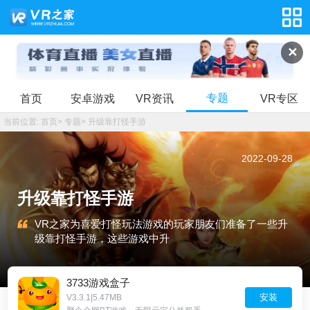
✕
专题
首页
安卓游戏
VR资讯
VR专区
当前位置:
首页
>
专题
>
升级靠打怪手游
2022-09-28
升级靠打怪手游
VR之家为喜爱打怪玩法游戏的玩家朋友们准备了一些升
级靠打怪手游，这些游戏中升
3733游戏盒子
安装
V3.3.1|5.47MB