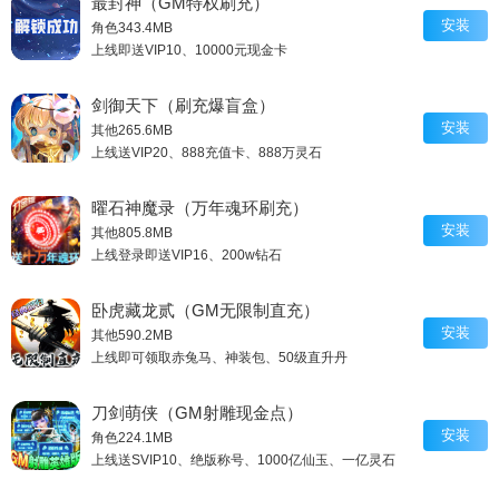
最封神（GM特权刷充）
安装
角色
343.4MB
上线即送VIP10、10000元现金卡
剑御天下（刷充爆盲盒）
安装
其他
265.6MB
上线送VIP20、888充值卡、888万灵石
曜石神魔录（万年魂环刷充）
安装
其他
805.8MB
上线登录即送VIP16、200w钻石
卧虎藏龙贰（GM无限制直充）
安装
其他
590.2MB
上线即可领取赤兔马、神装包、50级直升丹
刀剑萌侠（GM射雕现金点）
安装
角色
224.1MB
上线送SVIP10、绝版称号、1000亿仙玉、一亿灵石