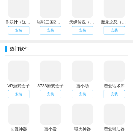
作妖计（送金地藏刷充）
啪啪三国2（解码免支付）
天缘传说（无限狂刷版）
魔龙之怒（GM海克斯科技）
安装
安装
安装
安装
热门软件
VR游戏盒子
3733游戏盒子
蜜小助
恋爱话术库
安装
安装
安装
安装
回复神器
蜜小爱
聊天神器
恋爱辅助器