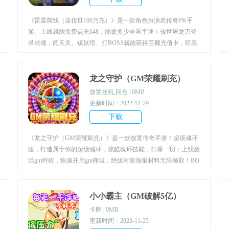
艰难修仙。虽然资质平庸，但依靠自身努力和合理利用资源修炼
成仙。修仙的过程极为不易，不仅需要克服自身的种种缺陷，同
《雷霆前线（送传世100万充）》是一款角色扮演类传奇PK手
时还要接受敌人和天地的考验，经过重重“跋涉”才能飞升得道。
游。上线就能免费点充648，能拿多少全看手速！传世屠龙刀登
录就领，闯天关、镇妖塔、打BOSS就能获得巨额充值卡，暗黑
系画面的游戏背景，闯关厮杀战胜强大的对手。指尖冒险纵横，
热血的即时竞技为你带来超爽体验！炫丽技能秀翻全场，精准打
击斗智斗勇，堪称MOBA级的荣耀王者。开局领VIP10、1000W
龙之守护（GM荣耀刷充）
元宝。兄弟快上线，真热血PK传奇邀你来战！
放置挂机,回合 | 0MB
更新时间：2022-11-29
下载
《龙之守护（GM荣耀刷充）》是一款放置传奇手游！超级魂环
版，打造属于你的超级魂环，炫酷魂环技能，打爆一切；上线激
活gm特权，快速开启gm商城，绝版时装海量材料无限领取！BO
SS爆率全部上调1000%，无限爆真充，福利拉满在线打金！快邀
请兄弟齐聚沙城，称霸全服！
小小霸主（GM破解5亿）
卡牌 | 0MB
更新时间：2022-11-25