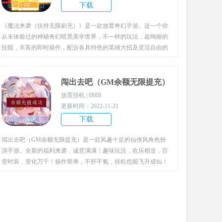
下载
《魔法来袭（扶持无限刷充）》是一款放置奇幻手游。这一个你
从未体验过的神秘奇幻暗黑美学世界，不一样的玩法，超绚丽的
技能，丰富的即时操作，配合各具特色的英雄大招及灵活自由的
战斗策略，让玩家在战斗中创造出无限可能！免费激活打金特
权，每日千元内部扶持余额说送就送，奇珍异宝轻松玩转神龙
阁！现在登录游戏，创角即送满V和贵族6，更有亿万钻石等你
闯出去吧（GM余额无限提充）
来拿，快速提升战力不是梦。
放置挂机 | 0MB
更新时间：2022-11-21
下载
闯出去吧（GM余额无限提充）是一款风趣十足的仙侠风角色扮
演手游。全新的福利来袭，诚意满满！趣味玩法，欢乐相送，百
变时装，变化万千！操作简单，不肝不氪，挂机也能飞升成仙！
上线就送满级VIP，游戏内含GM修改器，挂机战斗获取直充券
兑换GM余额，海量资源一键破解！登录有福利，次日送紫色伙
伴，七日送橙色伙伴！每日签到不仅有元宝和直充券还有红色宠
物卡碎片！惊喜福利享不停！逐梦仙侠,梦幻开启修仙世界!您还
在犹豫什么？！快快上线，带领伙伴主宰仙侠！