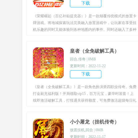
下载
《荣耀崛起（百亿补贴提充器）》是一款颠覆传统模式的放置卡
牌游戏。将地城探索玩法完美融入放置游戏中，让玩家在享受挂
机乐趣的同时又能体验到各种地图内的事件。同时还融入了多种
休闲小玩法，让玩家在游戏中可以获得真正的放松。
皇者（全免破解工具）
回合,传奇 | 0MB
更新时间：2022-11-22
下载
《皇者（全免破解工具）》是一款角色扮演类四职业传奇。免费
打金刷充福利版！开局领取vip15，百万元宝，豪华时装套！上
线即激活破解工具，打怪通关获得额度，可免费激活超级每日礼
包！超多福利，超多免充，战力快速直升百亿！碾压过往任何版
本！打怪根本不怕被人抢了，快来邀请你曾经的兄弟上线，真热
血pk传奇邀你来战！
小小屠龙（挂机传奇）
放置挂机,回合 | 0MB
更新时间：2022-11-17