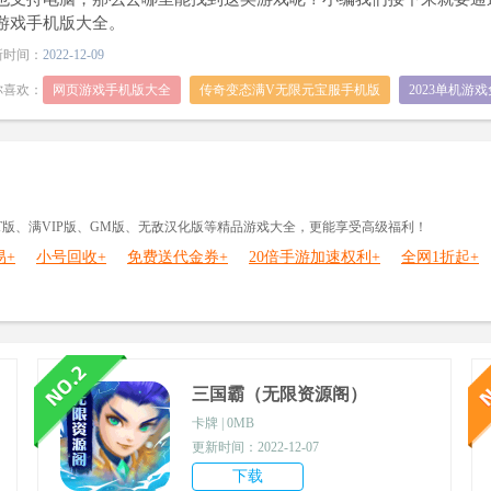
游戏手机版大全。
新时间：
2022-12-09
你喜欢：
网页游戏手机版大全
传奇变态满V无限元宝服手机版
2023单机游
单机大型游戏手机版破解
BT版、满VIP版、GM版、无敌汉化版等精品游戏大全，更能享受高级福利！
易+
小号回收+
免费送代金券+
20倍手游加速权利+
全网1折起+
三国霸（无限资源阁）
卡牌 | 0MB
更新时间：2022-12-07
下载