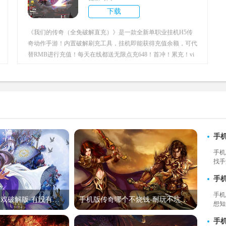
下载
《我们的传奇（全免破解直充）》是一款全新单职业挂机H5传
奇动作手游！内置破解刷充工具，挂机即能获得充值余额，可代
替RMB进行充值！每天在线都送无限点充648！首冲！累充！vi
p！统统免费激活！各种玩法掉落充值币，现金券，每天都能获
得几十万充值！各种福利礼包、高级高级道具，各种幻化成堆掉
落！战法道三大职业风格迥异，技能酷炫秀翻天！快来征战你的
传奇之路吧！
手
手机
找手
VR
手
大家
手机
手机版的仙侠游戏破解版-有没有破解版的仙侠手游
手机版传奇哪个不烧钱-耐玩不坑钱的传奇手游
想知
变态
手