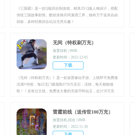
《三国霸》是一款Q版回合制游戏，精美2D Q版人物设计，搭配
传统三国故事剧情。酷炫坐骑共同潇洒三界，独有万千道具自由
回收，多样经典回合玩法无穷乐趣！
无间（特权刷万充）
放置挂机 | 0MB
更新时间：2022-12-05
下载
《无间（特权刷万充）》是一款放置修仙手游。上线即可免费激
活满V特权，每日无门槛领取6750万灵石，没错，每天都能领
取！！还有过主线，免费送大量的充值币和仙玉，总计50万充
值。让你的念头通达的修仙。玩家身为一介普通的散修，偶然之
下，跨入到一个江湖小门派，成了一名记名弟子。他以这样身
份，如何在门派中立足,如何以平庸的资质进入到修仙者的行
雷霆前线（送传世100万充）
列，从而笑傲三界之中！又如何以平庸的资质，进入到修仙者的
放置挂机,回合 | 0MB
行列？和其他巨枭魔头、仙宗仙师并列于山海内外？修仙世界尔
更新时间：2022-11-30
虞我诈、弱肉强食，大道漫漫，仙途凶险，看普通山村少年如何
下载