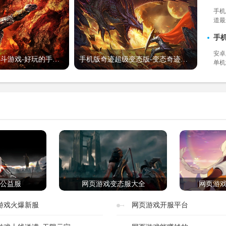
手机
道最
版手
手
安卓
手机版好玩的格斗游戏-好玩的手机格斗单机游戏
手机版奇迹超级变态版-变态奇迹无限钻石版
单机
家就
公益服
网页游戏变态服大全
网页游
游戏火爆新服
网页游戏开服平台