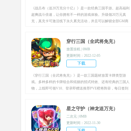
《战吕布（送20万充分十亿）》是一款经典三国手游。超高福利
超爽战斗倍速，让你拥有不一样的游戏体验。升级领20万元真
充，真充卡可激活线下永久累充活动，并且可以解锁全部GM商
城！独创新玩法超级宝藏，免费瓜分百亿元宝，奖池不间断，无
限瓜分百亿元宝！登录签到免费领取海量道具，领到最后应有尽
有！玩家在游戏中化身为主公，招兵买马带领众多名将征战四方
穿行三国（全武将免充）
结交天下英雄，还有机会与当世美人结缘，一统天下功成名就。
放置挂机 | 0MB
完美还原了三国战争场景，权谋战略之间的较量，风起云涌，号
更新时间：2022-12-05
角吹响，率领大军参与国战，攻城略地，在战乱中建立自己的势
下载
力，定天下以安民心。
《穿行三国（全武将免充）》是一款三国题材放置卡牌类型游
戏。多种多样的卡牌组合和炫丽的招式特效、还有经典的三国人
物，上线即可领V10、登录即赠送推荐PVE橙将阵容，每日签到
送1000抽，连续7天，总共送7000抽，全民打金刷充,挂机即可领
取养老金，免费获得满星赵云，超多的三国武将，让你不花钱也
能畅享体验，超多福利无限刺激，快来参与~
星之守护（神龙送万充）
二次元 | 0MB
更新时间：2022-11-30
下载