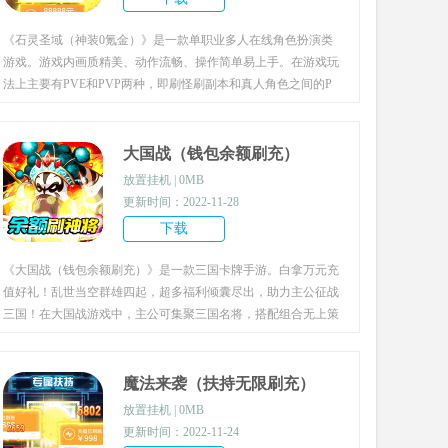
《石灵圣域（神装0氪金）》是一款单职业多人在线角色扮演类
游戏。游戏内画质精美、动作流畅、操作简单易上手。在游戏玩
法上主要有PVE和PVP两种，即刷怪刷副本和真人角色之间的P
K切磋，游戏内还有丰富的培养系统，玩家还可以培育灵宠、战
宠等。除了角色本身，灵宠战宠同样拥有不同的以及属于自己的
独特的技能和属性，让玩家体验到不一样的游戏体验。
大国战（钱包余额刷充）
放置挂机 | 0MB
更新时间：2022-11-28
下载
《大国战（钱包余额刷充）》是一款三国卡牌手游。白拿万元充
值好礼！乱世当空群雄四起，超多福利倾囊尽出，助力主公征战
三国！在大国战游戏中，主公可集聚三国名将，搭配组合无上策
略，攻城掠地通过最高关卡，过关斩将对决最强玩家！同时游戏
也有SLG类领土战、天府挑战赛、BOSS抢夺赛、跨服国战、天
梯赛、偷菜，抢矿等丰富玩法供主公探索发现，快快加入游戏一
魔法来袭（扶持无限刷充）
起体验吧！
放置挂机 | 0MB
更新时间：2022-11-24