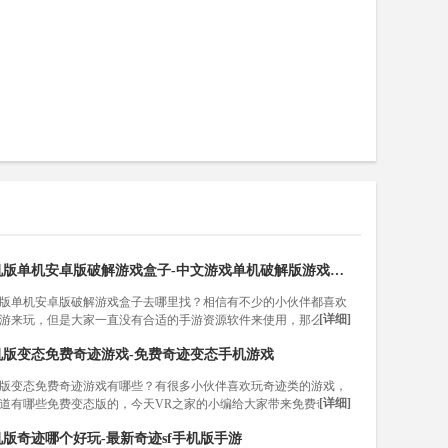
机版单机安卓版破解游戏盒子-中文游戏单机破解版游戏盒子
版单机安卓版破解游戏盒子去哪里找？相信有不少的小伙伴都喜欢
[详细]
游来玩，但是大家一直没有合适的手游资源软件来使用，那么今天
之家就为各位带来了中文游戏单机破解版游戏盒子，希望能够帮助
机版变态免费奇迹游戏-免费奇迹变态手机游戏
！
版变态免费奇迹游戏有哪些？有很多小伙伴喜欢玩奇迹类的游戏，
[详细]
道有哪些免费变态版的，今天VR之家的小编给大家带来免费奇迹
手机游戏，快来一起看看吧！
机版奇迹哪个好玩-最新奇迹sf手机版手游