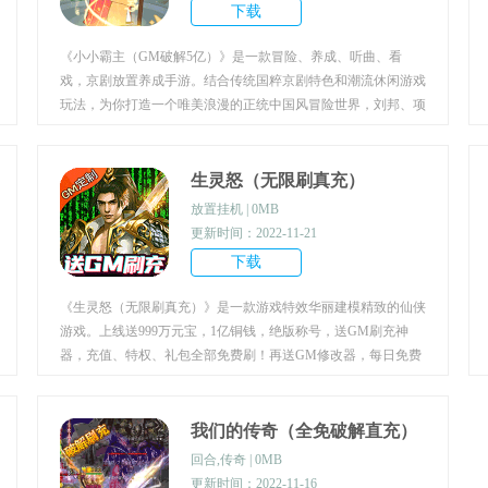
下载
《小小霸主（GM破解5亿）》是一款冒险、养成、听曲、看
戏，京剧放置养成手游。结合传统国粹京剧特色和潮流休闲游戏
玩法，为你打造一个唯美浪漫的正统中国风冒险世界，刘邦、项
羽、董卓、白娘子、虞姬等众多戏曲舞台上的经典角色，都将成
为你的小伙伴，一起成长，一起战斗。游戏诚邀知名京剧大师顾
问指导，为角色设计制作丰富的梨园造型和戏曲唱腔，生旦净末
生灵怒（无限刷真充）
丑，唱念做打舞，千姿百态，原汁原味。轻松而不失挑战的策略
放置挂机 | 0MB
放置玩法，酷炫技能，海量装备，百变场景，无需太多学习和时
更新时间：2022-11-21
间成本，让你随时随地畅享游戏之乐。
下载
《生灵怒（无限刷真充）》是一款游戏特效华丽建模精致的仙侠
游戏。上线送999万元宝，1亿铜钱，绝版称号，送GM刷充神
器，充值、特权、礼包全部免费刷！再送GM修改器，每日免费
领取999万元宝和1亿铜钱！GM定制系统，定制神剑、神盾任你
挑选，全部免费送，最高10E战力！还原经典修仙世界!三大修仙
职业，修仙修魔修妖任你选择！
我们的传奇（全免破解直充）
回合,传奇 | 0MB
更新时间：2022-11-16