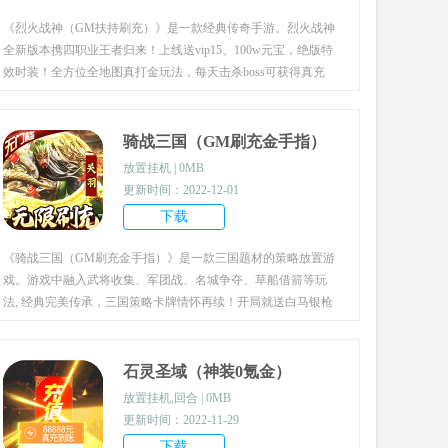
《烈火战神（GM扶持刷充）》是一款经典传奇手游。烈火战神
全新版本携四职业王者归来！上线送vip15、100w元宝，绝版特
效时装！全方位全地图真打金玩法，每天击杀boss可获得真充
值！GM扶持功能，无限资源0氪任意领取！无限资源千倍返
利，买断商城直接雷霆至尊升至满阶！内置GM指令，商城统统
一元宝拿走！最强福利传奇，邀你来战！
骑战三国（GM刷充金手指）
放置挂机 | 0MB
更新时间：2022-12-01
下载
《骑战三国（GM刷充金手指）》是一款三国题材的策略放置游
戏。游戏中融入武将收集、军团战、名城争夺、草船借箭等玩
法, 经典完美传承，三国策略卡牌情怀再续！开局就送白马银枪
赵子龙、过关斩将关羽，助主公战吕布，统三国，谁敢与争锋？
更有超过上百的三国群英，丰富的武将阵容搭配，数十种合体大
招组合，狂拽炫酷，酣畅战斗！更有三国美人齐聚，翘首待与主
石灵圣域（神装0氪金）
公合体，貂蝉小姐姐约你来战！一吕二赵三典韦，四关五马六张
放置挂机,回合 | 0MB
飞，尽可收归麾下，助主公攻城掠地占名城！三国乱世我主沉
更新时间：2022-11-29
浮，运筹帷幄之中，决胜千里之外，谁敢与争锋？
下载