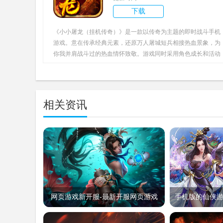
下载
《小小屠龙（挂机传奇）》是一款以传奇为主题的即时战斗手机
游戏。意在传承经典元素，还原万人屠城短兵相接热血景象，为
你我并肩战斗过的热血情怀致敬。游戏同时采用角色成长和活动
并行的玩法，经典重归，用心创新。华丽的游戏画面，震撼的特
效技能，酷炫的PK玩法，重现当年热血激情，梦想重燃在干涸
的内心，拿起手中的武器，为屠龙而战，为荣誉而战!
相关资讯
网页游戏新开服-最新开服网页游戏