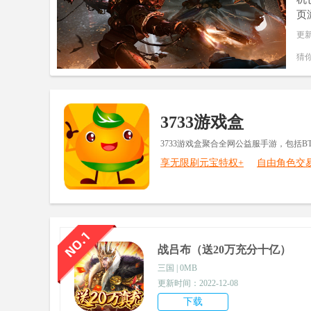
页
更
猜
3733游戏盒
3733游戏盒聚合全网公益服手游，包括
享无限刷元宝特权+
自由角色交
战吕布（送20万充分十亿）
三国 | 0MB
更新时间：2022-12-08
下载