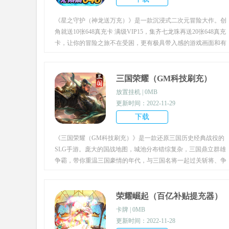
《星之守护（神龙送万充）》是一款沉浸式二次元冒险大作。创
角就送10张648真充卡 满级VIP15，集齐七龙珠再送20张648真充
卡，让你的冒险之旅不在受困，更有极具带入感的游戏画面和有
趣刺激的冒险世界，快来一起召唤神龙吧。
三国荣耀（GM科技刷充）
放置挂机 | 0MB
更新时间：2022-11-29
下载
《三国荣耀（GM科技刷充）》是一款还原三国历史经典战役的
SLG手游。庞大的国战地图，城池分布错综复杂，三国鼎立群雄
争霸，带你重温三国豪情的年代，与三国名将一起过关斩将、争
霸天下
荣耀崛起（百亿补贴提充器）
卡牌 | 0MB
更新时间：2022-11-28