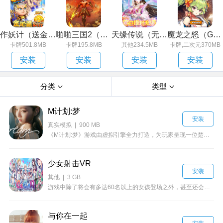
作妖计（送金地藏刷充）
啪啪三国2（解码免支付）
天缘传说（无限狂刷版）
魔龙之怒（GM海克斯科技）
卡牌501.8MB
卡牌195.8MB
其他234.5MB
卡牌,二次元370MB
安装
安装
安装
安装
分类
类型
M计划:梦
安装
真实模拟 | 900 MB
《M计划:梦》游戏由虚拟引擎全力打造，为玩家呈现一位楚楚可怜梨花带雨的漂亮小姐姐。游戏中，小姐姐会对玩家做出微笑、拉手、哭泣等动作与表情，宛如现实生活中的女友一般，让独守空床的宅男们再一次燃起心中的熊熊欲火。
少女射击VR
安装
其他 | 3 GB
游戏中除了将会有多达60名以上的女孩登场之外，甚至还会出现触手怪等特殊动作事件，将会带领玩家们体验全新的射击乐趣。
与你在一起