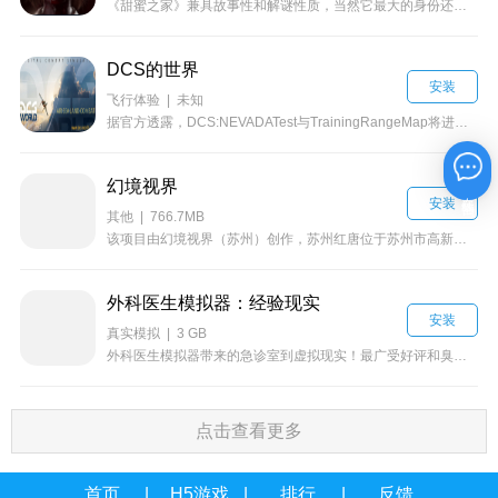
《甜蜜之家》兼具故事性和解谜性质，当然它最大的身份还是第一人称恐怖冒险VR游戏，玩家可以使用Oculus Rift进入游戏的黑暗世界中。这里介绍了一位妻子神秘失踪的男子蒂姆所发生的诡异事件，在经受了很长时间的悲痛折磨后，他在一个陌生的地方醒来。
DCS的世界
安装
飞行体验 | 未知
据官方透露，DCS:NEVADATest与TrainingRangeMap将进行联合销售，《DCS:NEVADA》DLC将作为一个必要的DLC购买。另外，还有另外两项DLC《A-10C:16-2红旗战役》和《F-15c:16-2红旗战役》可供玩家自由选择购买。
幻境视界
在线咨询
安装
其他 | 766.7MB
该项目由幻境视界（苏州）创作，苏州红唐位于苏州市高新区核心地段紧临市级主干道—狮山路与滨河路与地铁3号线无缝连接。花样年苏州红唐总建面达33万方商业面积12万方项目集餐饮购物娱乐休闲于一体，通过主题化和更为复合的业态及精选品牌组合以及文化艺术创意体验突显花样年商业的品位和格调
外科医生模拟器：经验现实
安装
真实模拟 | 3 GB
外科医生模拟器带来的急诊室到虚拟现实！最广受好评和臭名昭著的手术模拟游戏，因为你从来没有见过它！所有的手术和扭曲的幽默，原来的喜爱加上一些新的惊喜…
点击查看更多
首页
H5游戏
排行
反馈