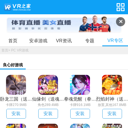
✕
VR专区
首页
安卓游戏
VR资讯
专题
首页
>
PC VR游戏
良心好游戏
卧龙三国（送魔化张飞）
仙缘剑（送魂环无限刷充）
拳魂觉醒（拳皇正版授权）
烈焰封神（送黑龙刷充）
卡牌270.9MB
角色289.4MB
卡牌916.1MB
放置,其他167.8MB
安装
安装
安装
安装