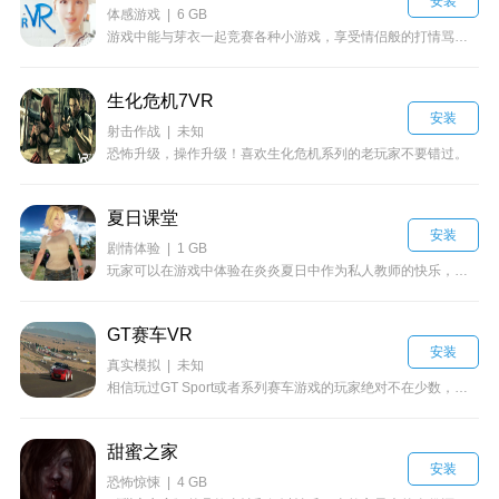
安装
体感游戏 | 6 GB
游戏中能与芽衣一起竞赛各种小游戏，享受情侣般的打情骂俏，更能一同化身太空战场上的电子战士，来一场精彩刺激的大对决。
生化危机7VR
安装
射击作战 | 未知
恐怖升级，操作升级！喜欢生化危机系列的老玩家不要错过。
夏日课堂
安装
剧情体验 | 1 GB
玩家可以在游戏中体验在炎炎夏日中作为私人教师的快乐，该作画面出众，可谓虚拟女友良心之作。
GT赛车VR
安装
真实模拟 | 未知
相信玩过GT Sport或者系列赛车游戏的玩家绝对不在少数，如果你是一个忠实的GT迷，那么这款游戏将不容错过。
甜蜜之家
安装
恐怖惊悚 | 4 GB