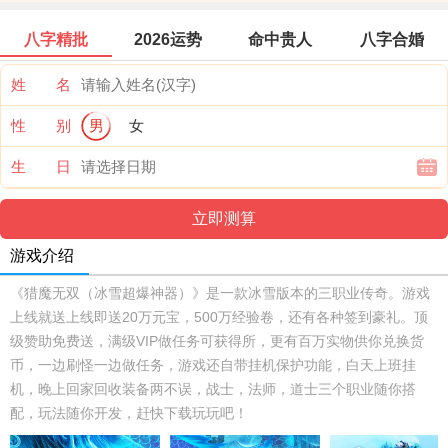
八字精批
2026运势
命中贵人
八字合婚
姓 名
性 别
男
女
生 日
游戏介绍
《猎魔无双（冰雪超爆神器）》是一款冰雪版本的三职业传奇。游戏
上线就送上线即送20万元宝，500万经验卷，还有各种签到豪礼。顶
级赞助免费送，满级VIP做任务可获得所，更有百万实物供你兑换货
币，一边刷怪一边做任务，游戏还自带挂机保护功能，白天上班挂
机，晚上回家回收装备两不误，战士，法师，道士三个职业随你搭
配，玩法随你开发，赶快下载玩玩吧！