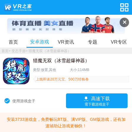
✕
安卓游戏
首页
VR资讯
专题
VR专区
首页
>
变态手游
>
猎魔无双（冰雪超爆神器）
猎魔无双（冰雪超爆神器）
类型:放置,其他
大小:114MB
上线即送20万元宝、500万经验卷
高速下载
使用游戏盒子
需下载游戏盒子
安装3733游戏盒，免费畅玩BT版、满VIP版、GM版游戏，还有加
速辅助让游戏更畅快！