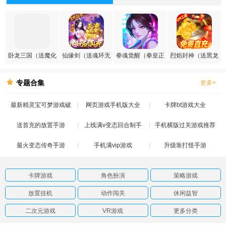
卧龙三国（送魔化
仙缘剑（送魂环无
拳魂觉醒（拳皇正
烈焰封神（送黑龙
张飞）
限刷充）
版授权）
刷充）
专题合集
更多+
最新精灵宝可梦游戏破
网页游戏手机版大全
卡牌bt游戏大全
送首充的放置手游
解版
上线满v变态回合制手
手机横版过关游戏推荐
最火变态传奇手游
手机满vip游戏
游
升级靠打怪手游
卡牌游戏
角色扮演
策略游戏
放置挂机
动作闯关
休闲益智
二次元游戏
VR游戏
更多分类