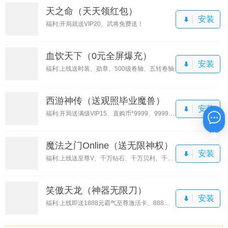
天之命（天天领红包）
安装
福利:开局就送VIP20、武将免费送！
血饮天下（0元全屏爆充）
安装
福利:上线送时装、勋章、500级卷轴、五转卷轴
西游神传（送观照毕业魔兽）
安装
福利:开局送满级VIP15、直购币*9999、9999还原丹
在线咨询
魔法之门Online（送无限神权）
安装
福利:上线送至尊V、千万钻石、千万贝利、千元真充卡
笑傲天龙（神器无限刀）
安装
福利:上线即送1888元霸气至尊激活卡、888元福利大礼包