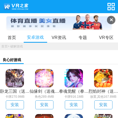
✕
安卓游戏
首页
VR资讯
专题
VR专区
首页
>
破解游戏
良心好游戏
卧龙三国（送魔化张飞）
仙缘剑（送魂环无限刷充）
拳魂觉醒（拳皇正版授权）
烈焰封神（送黑龙刷充）
卡牌270.9MB
角色289.4MB
卡牌916.1MB
放置,其他167.8MB
安装
安装
安装
安装