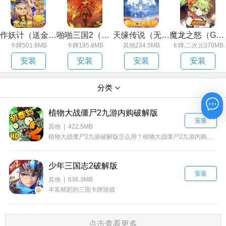
作妖计（送金地藏刷充）
啪啪三国2（解码免支付）
天缘传说（无限狂刷版）
魔龙之怒（GM海克斯科技）
卡牌501.8MB
卡牌195.8MB
其他234.5MB
卡牌,二次元370MB
安装
安装
安装
安装
分类
植物大战僵尸2九游内购破解版
在线咨询
安装
其他 | 422.5MB
植物大战僵尸2九游破解版怎么用？植物大战僵尸2九游内购破解版能存档吗？植物大战僵尸2九游破解版在哪安装？不少植物大战僵尸2九游玩家，都想要找到真正能用的破解版，为了满足九游玩家的需求，特地为玩家们找来了植物大战僵尸2九游内购破解版，可以实现全植物存档破解，满阶植物，0冷却，就是这么给力。带上你的植物射手，去消灭所有僵尸吧。
少年三国志2破解版
安装
其他 | 636.3MB
丰富精彩的三国卡牌游戏
点击查看更多