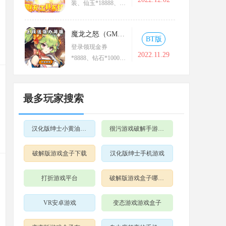
装、仙玉*18888、灵
玉*18888
魔龙之怒（GM海克斯科技）
BT版
登录领现金券
2022.11.29
*8888、钻石*1000
万，经验*1000万
最多玩家搜索
汉化版绅士小黄油游戏
很污游戏破解手游大全
破解版游戏盒子下载
汉化版绅士手机游戏
打折游戏平台
破解版游戏盒子哪个好用
VR安卓游戏
变态游戏游戏盒子