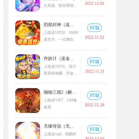
2022.12.01
元充值、防控双绝格
斗家--玛丽
烈焰封神（送黑龙刷充）
BT版
上线送VIP20、10000
2022.11.02
真充卡、一亿绑金
作妖计（送金地藏刷充）
BT版
上线送VIP16、强力
2022.11.11
新英雄地藏、升金修
改器、GM工具
啪啪三国2（解码免支付）
BT版
上线送VIP7、GM修
2022.11.28
改器
天缘传说（无限狂刷版）
BT版
上线送vip6、炫酷时
2022.12.02