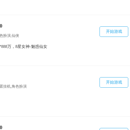
0
开始游戏
角色扮演,仙侠
币*888万，8星女神-魅惑仙女
开始游戏
放置挂机,角色扮演
0