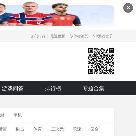
✕
|
|
|
热门排行
最近更新
软件标签页
VR游戏盒子
游戏问答
排行榜
专题合集
游
单机
经营
射击
体育
二次元
竞速
回合