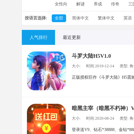
女性向
解谜
养成
传奇
三
按语言选择:
全部
简体中文
繁体中文
英语
人气排行
最近更新
斗罗大陆H5V1.0
大小:
时间:2019-12-14
类型: 
正版授权巨作《斗罗大陆》H5震
暗黑主宰（暗黑不朽神）V1
大小:
时间:2020-08-24
类型: 
登录送V9、钻石*38888、金钻*88