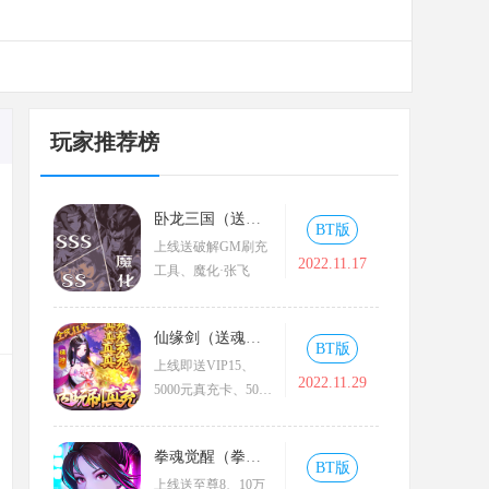
玩家推荐榜
卧龙三国（送魔化张飞）
BT版
上线送破解GM刷充
2022.11.17
工具、魔化·张飞
仙缘剑（送魂环无限刷充）
BT版
上线即送VIP15、
2022.11.29
5000元真充卡、5000
元元宝卡、绝版称号
拳魂觉醒（拳皇正版授权）
BT版
上线送至尊8、10万