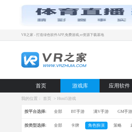
VR之家 - 打造绿色软件APP,免费游戏,vr资源下载基地
首页
游戏库
应用软件
我的位置：
首页
> Html5游戏
按平台选择:
全部
BT手游
满V手游
GM手
按类型选择:
全部
卡牌
角色扮演
策略