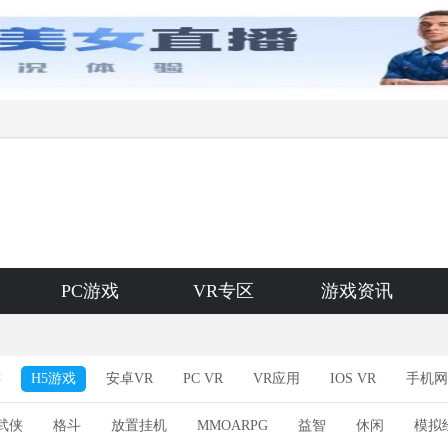
PC游戏
VR专区
游戏资讯
游
H5游戏
安卓VR
PC VR
VR应用
IOS VR
手机网
武侠
格斗
放置挂机
MMOARPG
益智
休闲
模拟