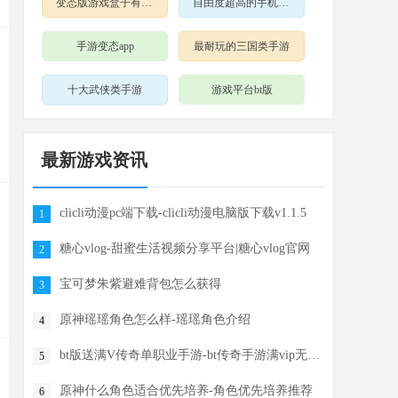
变态版游戏盒子有哪些
自由度超高的手机游戏
手游变态app
最耐玩的三国类手游
十大武侠类手游
游戏平台bt版
最新游戏资讯
clicli动漫pc端下载-clicli动漫电脑版下载v1.1.5
1
糖心vlog-甜蜜生活视频分享平台|糖心vlog官网
2
宝可梦朱紫避难背包怎么获得
3
原神瑶瑶角色怎么样-瑶瑶角色介绍
4
bt版送满V传奇单职业手游-bt传奇手游满vip无限元宝
5
原神什么角色适合优先培养-角色优先培养推荐
6